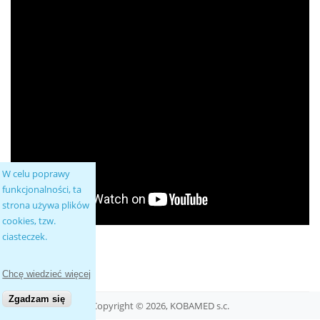
W celu poprawy
funkcjonalności, ta
strona używa plików
cookies, tzw.
ciasteczek.
Czytaj dalej
wpis Terapia ORTHOKINE
Chcę wiedzieć więcej
Zgadzam się
Copyright © 2026, KOBAMED s.c.