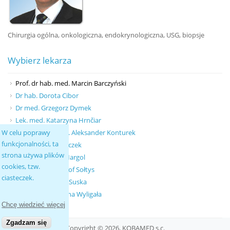
Chirurgia ogólna, onkologiczna, endokrynologiczna, USG, biopsje
Wybierz lekarza
Prof. dr hab. med. Marcin Barczyński
Dr hab. Dorota Cibor
Dr med. Grzegorz Dymek
Lek. med. Katarzyna Hrnčiar
Prof. dr hab. med. Aleksander Konturek
W celu poprawy
funkcjonalności, ta
Dr med. Piotr Kruczek
strona używa plików
Lek. med. Anna Margol
cookies, tzw.
Lek. med. Krzysztof Sołtys
ciasteczek.
Lek. med. Marcin Suska
Dr med. Magdalena Wyligała
Chcę wiedzieć więcej
Zgadzam się
Copyright © 2026, KOBAMED s.c.