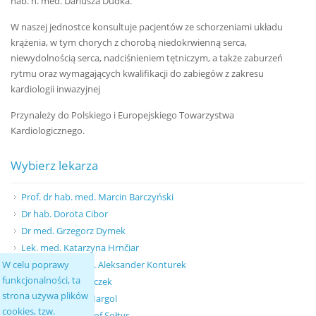
hab. n. med. Dariusza Dudka.
W naszej jednostce konsultuje pacjentów ze schorzeniami układu
krążenia, w tym chorych z chorobą niedokrwienną serca,
niewydolnością serca, nadciśnieniem tętniczym, a także zaburzeń
rytmu oraz wymagających kwalifikacji do zabiegów z zakresu
kardiologii inwazyjnej
Przynależy do Polskiego i Europejskiego Towarzystwa
Kardiologicznego.
Wybierz lekarza
Prof. dr hab. med. Marcin Barczyński
Dr hab. Dorota Cibor
Dr med. Grzegorz Dymek
Lek. med. Katarzyna Hrnčiar
Prof. dr hab. med. Aleksander Konturek
W celu poprawy
funkcjonalności, ta
Dr med. Piotr Kruczek
strona używa plików
Lek. med. Anna Margol
cookies, tzw.
Lek. med. Krzysztof Sołtys